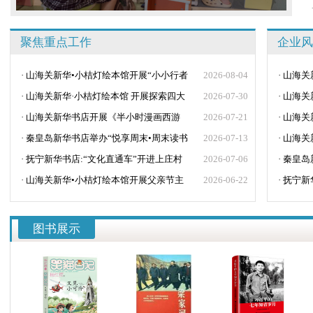
聚焦重点工作
企业风
· 山海关新华•小桔灯绘本馆开展“小小行者
2026-08-04
· 山海
读红书，服务他人我先行”主题活动
· 山海关新华·小桔灯绘本馆 开展探索四大
2026-07-30
读红书
· 山海
发明之古法造纸
· 山海关新华书店开展《半小时漫画西游
2026-07-21
发明之
· 山海
记》知识竞赛活动
· 秦皇岛新华书店举办“悦享周末•周末读书
2026-07-13
记》知
· 山海
分享会”活动
· 抚宁新华书店:“文化直通车”开进上庄村
2026-07-06
工具”主
· 秦皇
· 山海关新华•小桔灯绘本馆开展父亲节主
2026-06-22
分享会”
· 抚宁
题绘本活动
图书展示