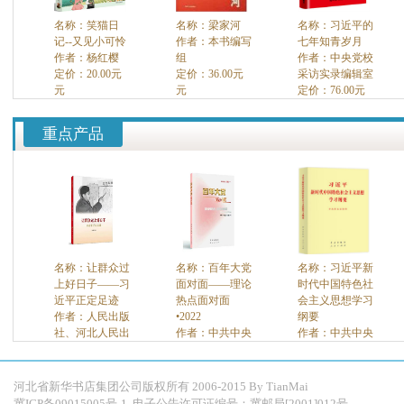
名称：笑猫日
名称：梁家河
名称：习近平的
记--又见小可怜
作者：本书编写
七年知青岁月
作者：杨红樱
组
作者：中央党校
定价：20.00元
定价：36.00元
采访实录编辑室
元
元
定价：76.00元
重点产品
名称：让群众过
名称：百年大党
名称：习近平新
上好日子——习
面对面——理论
时代中国特色社
近平正定足迹
热点面对面
会主义思想学习
作者：人民出版
•2022
纲要
社、河北人民出
作者：中共中央
作者：中共中央
版社
宣传部理论局
宣传部
定价：
元
定价：26.80元
定价：15.00元
元
元
河北省新华书店集团公司版权所有 2006-2015 By
TianMai
冀ICP备09015005号-1
电子公告许可证编号：冀邮局[2001]012号