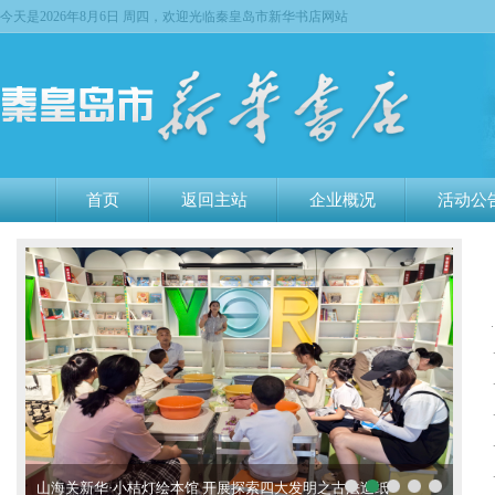
今天是
2026年8月6日 周四，欢迎光临秦皇岛市新华书店网站
首页
返回主站
企业概况
活动公
山海关新华·小桔灯绘本馆 开展探索四大发明之古法造纸
山海