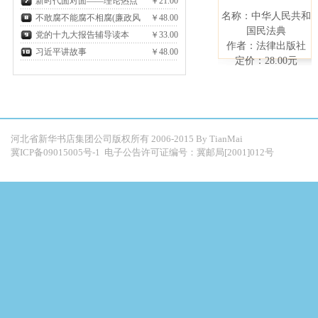
论述摘编
新时代面对面——理论热点
￥21.00
元
名称：中华人民共和
面对面2018
不敢腐不能腐不相腐(廉政风
￥48.00
国民法典
险防控教育警示录)
党的十九大报告辅导读本
￥33.00
元
作者：法律出版社
习近平讲故事
￥48.00
元
定价：28.00元
元
河北省新华书店集团公司版权所有 2006-2015 By
TianMai
冀ICP备09015005号-1
电子公告许可证编号：冀邮局[2001]012号