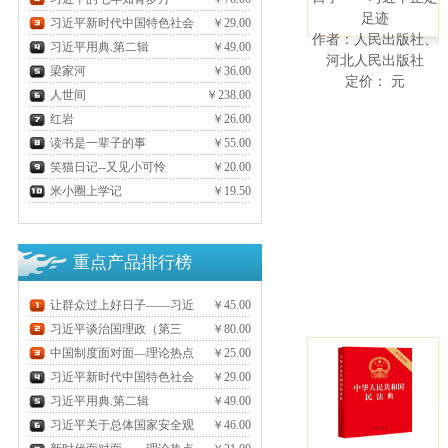
足迹
习近平新时代中国特色社会
￥29.00
作者：人民出版社、
主义思想三十讲
习近平用典.第二辑
￥49.00
河北人民出版社
梁家河
￥36.00
元
定价：
元
人世间
￥238.00
元
红岩
￥26.00
元
读书是一辈子的事
￥55.00
笑猫日记--又见小可怜
￥20.00
元
米小圈上学记
￥19.50
元
元
重点产品排行榜
让群众过上好日子——习近
￥45.00
平正定足迹
习近平谈治国理政（第三
￥80.00
元
卷）
中国制度面对面—理论热点
￥25.00
元
面对面2020
习近平新时代中国特色社会
￥29.00
元
主义思想三十讲
习近平用典.第二辑
￥49.00
习近平关于总体国家安全观
￥46.00
元